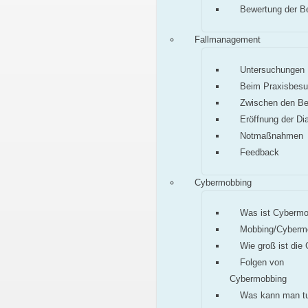
Bewertung der B
Fallmanagement
Untersuchungen
Beim Praxisbes
Zwischen den B
Eröffnung der Di
Notmaßnahmen
Feedback
Cybermobbing
Was ist Cybermo
Mobbing/Cyberm
Wie groß ist die
Folgen von
Cybermobbing
Was kann man t