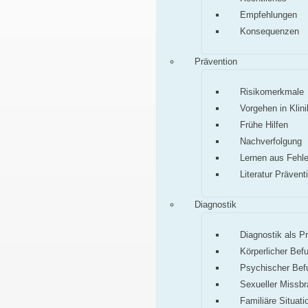
Empfehlungen
Konsequenzen
Prävention
Risikomerkmale
Vorgehen in Klini
Frühe Hilfen
Nachverfolgung
Lernen aus Fehle
Literatur Prävent
Diagnostik
Diagnostik als P
Körperlicher Bef
Psychischer Bef
Sexueller Missb
Familiäre Situati