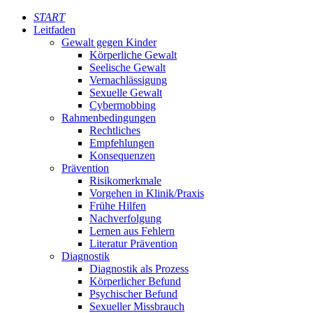
START
Leitfaden
Gewalt gegen Kinder
Körperliche Gewalt
Seelische Gewalt
Vernachlässigung
Sexuelle Gewalt
Cybermobbing
Rahmenbedingungen
Rechtliches
Empfehlungen
Konsequenzen
Prävention
Risikomerkmale
Vorgehen in Klinik/Praxis
Frühe Hilfen
Nachverfolgung
Lernen aus Fehlern
Literatur Prävention
Diagnostik
Diagnostik als Prozess
Körperlicher Befund
Psychischer Befund
Sexueller Missbrauch