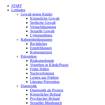
START
Leitfaden
Gewalt gegen Kinder
Körperliche Gewalt
Seelische Gewalt
Vernachlässigung
Sexuelle Gewalt
Cybermobbing
Rahmenbedingungen
Rechtliches
Empfehlungen
Konsequenzen
Prävention
Risikomerkmale
Vorgehen in Klinik/Praxis
Frühe Hilfen
Nachverfolgung
Lernen aus Fehlern
Literatur Prävention
Diagnostik
Diagnostik als Prozess
Körperlicher Befund
Psychischer Befund
Sexueller Missbrauch