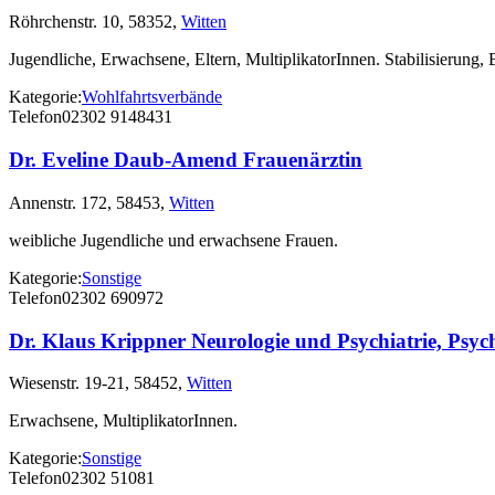
Röhrchenstr. 10, 58352,
Witten
Jugendliche, Erwachsene, Eltern, MultiplikatorInnen. Stabilisierung,
Kategorie:
Wohlfahrtsverbände
Telefon
02302 9148431
Dr. Eveline Daub-Amend Frauenärztin
Annenstr. 172, 58453,
Witten
weibliche Jugendliche und erwachsene Frauen.
Kategorie:
Sonstige
Telefon
02302 690972
Dr. Klaus Krippner Neurologie und Psychiatrie, Psyc
Wiesenstr. 19-21, 58452,
Witten
Erwachsene, MultiplikatorInnen.
Kategorie:
Sonstige
Telefon
02302 51081