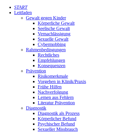
START
Leitfaden
Gewalt gegen Kinder
Körperliche Gewalt
Seelische Gewalt
Vernachlässigung
Sexuelle Gewalt
Cybermobbing
Rahmenbedingungen
Rechtliches
Empfehlungen
Konsequenzen
Prävention
Risikomerkmale
Vorgehen in Klinik/Praxis
Frühe Hilfen
Nachverfolgung
Lernen aus Fehlern
Literatur Prävention
Diagnostik
Diagnostik als Prozess
Körperlicher Befund
Psychischer Befund
Sexueller Missbrauch