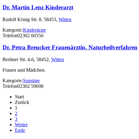
Dr. Martin Lenz Kinderarzt
Rudolf König Str. 8, 58453,
Witten
Kategorie:
Kinderärzte
Telefon
02302 60556
Dr. Petra Breucker Frauenärztin, Naturheilverfahren
Berliner Str. 4-6, 58452,
Witten
Frauen und Mädchen.
Kategorie:
Sonstige
Telefon
02302 59698
Start
Zurück
1
2
3
Weiter
Ende