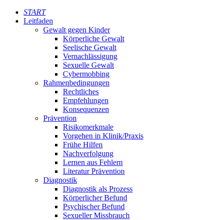
START
Leitfaden
Gewalt gegen Kinder
Körperliche Gewalt
Seelische Gewalt
Vernachlässigung
Sexuelle Gewalt
Cybermobbing
Rahmenbedingungen
Rechtliches
Empfehlungen
Konsequenzen
Prävention
Risikomerkmale
Vorgehen in Klinik/Praxis
Frühe Hilfen
Nachverfolgung
Lernen aus Fehlern
Literatur Prävention
Diagnostik
Diagnostik als Prozess
Körperlicher Befund
Psychischer Befund
Sexueller Missbrauch