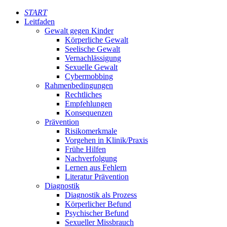
START
Leitfaden
Gewalt gegen Kinder
Körperliche Gewalt
Seelische Gewalt
Vernachlässigung
Sexuelle Gewalt
Cybermobbing
Rahmenbedingungen
Rechtliches
Empfehlungen
Konsequenzen
Prävention
Risikomerkmale
Vorgehen in Klinik/Praxis
Frühe Hilfen
Nachverfolgung
Lernen aus Fehlern
Literatur Prävention
Diagnostik
Diagnostik als Prozess
Körperlicher Befund
Psychischer Befund
Sexueller Missbrauch