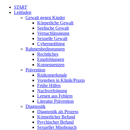
START
Leitfaden
Gewalt gegen Kinder
Körperliche Gewalt
Seelische Gewalt
Vernachlässigung
Sexuelle Gewalt
Cybermobbing
Rahmenbedingungen
Rechtliches
Empfehlungen
Konsequenzen
Prävention
Risikomerkmale
Vorgehen in Klinik/Praxis
Frühe Hilfen
Nachverfolgung
Lernen aus Fehlern
Literatur Prävention
Diagnostik
Diagnostik als Prozess
Körperlicher Befund
Psychischer Befund
Sexueller Missbrauch