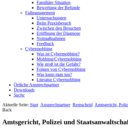
Familiäre Situation
Bewertung der Befunde
Fallmanagement
Untersuchungen
Beim Praxisbesuch
Zwischen den Besuchen
Eröffnung der Diagnose
Notmaßnahmen
Feedback
Cybermobbing
Was ist Cybermobbing?
Mobbing/Cybermobbing
Wie groß ist die Gefahr?
Folgen von Cybermobbing
Was kann man tun?
Literatur Cybermobbing
Örtliche Ansprechpartner
Downloads
Suche
Aktuelle Seite:
Start
Ansprechpartner
Remscheid
Amtsgericht, Poliz
Back
Amtsgericht, Polizei und Staatsanwaltscha