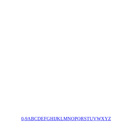
0-9
A
B
C
D
E
F
G
H
I
J
K
L
M
N
O
P
Q
R
S
T
U
V
W
X
Y
Z