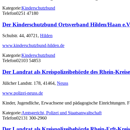
Kategorie:
Kinderschutzbund
Telefon
0251 47180
Der Kinderschutzbund Ortsverband Hilden/Haan e.V
Schulstr. 44, 40721,
Hilden
www.kinderschutzbund-hilden.de
Kategorie:
Kinderschutzbund
Telefon
02103 54853
Der Landrat als Kreispolizeibehörde des Rhein-Krei
Jülicher Landstr. 178, 41464,
Neuss
www.polizei-neuss.de
Kinder, Jugendliche, Erwachsene und pädagogische Einrichtungen. Fa
Kategorie:
Amtsgericht, Polizei und Staatsanwaltschaft
Telefon
02131 300-2960
Der Landrat als Kreispolizeibehörde Rhein-Erft-Kre