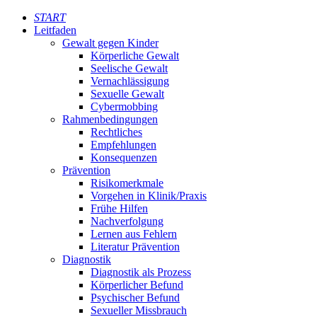
START
Leitfaden
Gewalt gegen Kinder
Körperliche Gewalt
Seelische Gewalt
Vernachlässigung
Sexuelle Gewalt
Cybermobbing
Rahmenbedingungen
Rechtliches
Empfehlungen
Konsequenzen
Prävention
Risikomerkmale
Vorgehen in Klinik/Praxis
Frühe Hilfen
Nachverfolgung
Lernen aus Fehlern
Literatur Prävention
Diagnostik
Diagnostik als Prozess
Körperlicher Befund
Psychischer Befund
Sexueller Missbrauch