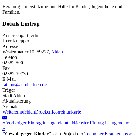
Beratung Unterstützung und Hilfe für Kinder, Jugendliche und
Familien.
Details Eintrag
AnsprechpartnerIn
Herr Knepper
Adresse
Westenmauer 10, 59227,
Ahlen
Telefon
02382 590
Fax
02382 59730
E-Mail
rathaus@stadt.ahlen.de
Träger
Stadt Ahlen
Aktualisierung
Niemals
Weiterempfehlen
Drucken
Korrektur
Karte
«
Vorheriger Eintrag in Jugendamt
|
Nächster Eintrag in Jugendamt
»
"Gewalt gegen Kinder"
- ein Projekt der
Techniker Krankenkasse