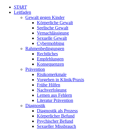
START
Leitfaden
Gewalt gegen Kinder
Körperliche Gewalt
Seelische Gewalt
Vernachlässigung
Sexuelle Gewalt
Cybermobbing
Rahmenbedingungen
Rechtliches
Empfehlungen
Konsequenzen
Prävention
Risikomerkmale
Vorgehen in Klinik/Praxis
Frühe Hilfen
Nachverfolgung
Lernen aus Fehlern
Literatur Prävention
Diagnostik
Diagnostik als Prozess
Körperlicher Befund
Psychischer Befund
Sexueller Missbrauch