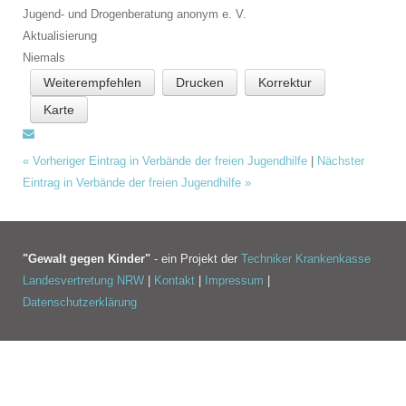
Jugend- und Drogenberatung anonym e. V.
Aktualisierung
Niemals
Weiterempfehlen
Drucken
Korrektur
Karte
«
Vorheriger Eintrag in Verbände der freien Jugendhilfe
|
Nächster
Eintrag in Verbände der freien Jugendhilfe
»
"Gewalt gegen Kinder"
- ein Projekt der
Techniker Krankenkasse
Landesvertretung NRW
|
Kontakt
|
Impressum
|
Datenschutzerklärung