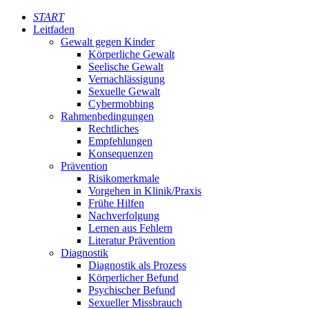
START
Leitfaden
Gewalt gegen Kinder
Körperliche Gewalt
Seelische Gewalt
Vernachlässigung
Sexuelle Gewalt
Cybermobbing
Rahmenbedingungen
Rechtliches
Empfehlungen
Konsequenzen
Prävention
Risikomerkmale
Vorgehen in Klinik/Praxis
Frühe Hilfen
Nachverfolgung
Lernen aus Fehlern
Literatur Prävention
Diagnostik
Diagnostik als Prozess
Körperlicher Befund
Psychischer Befund
Sexueller Missbrauch