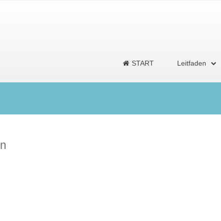
START
Leitfaden
en