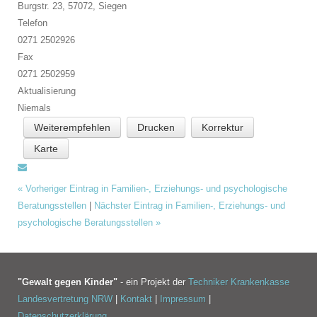
Burgstr. 23, 57072,
Siegen
Telefon
0271 2502926
Fax
0271 2502959
Aktualisierung
Niemals
Weiterempfehlen
Drucken
Korrektur
Karte
«
Vorheriger Eintrag in Familien-, Erziehungs- und psychologische
Beratungsstellen
|
Nächster Eintrag in Familien-, Erziehungs- und
psychologische Beratungsstellen
»
"Gewalt gegen Kinder"
- ein Projekt der
Techniker Krankenkasse
Landesvertretung NRW
|
Kontakt
|
Impressum
|
Datenschutzerklärung