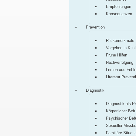
Empfehlungen
Konsequenzen
Prävention
Risikomerkmale
Vorgehen in Klini
Frühe Hilfen
Nachverfolgung
Lernen aus Fehle
Literatur Prävent
Diagnostik
Diagnostik als P
Körperlicher Bef
Psychischer Bef
Sexueller Missb
Familiäre Situati