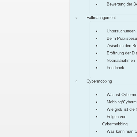
Bewertung der B
Fallmanagement
Untersuchungen
Beim Praxisbes
Zwischen den B
Eröffnung der Di
Notmaßnahmen
Feedback
Cybermobbing
Was ist Cybermo
Mobbing/Cyberm
Wie groß ist die
Folgen von
Cybermobbing
Was kann man t