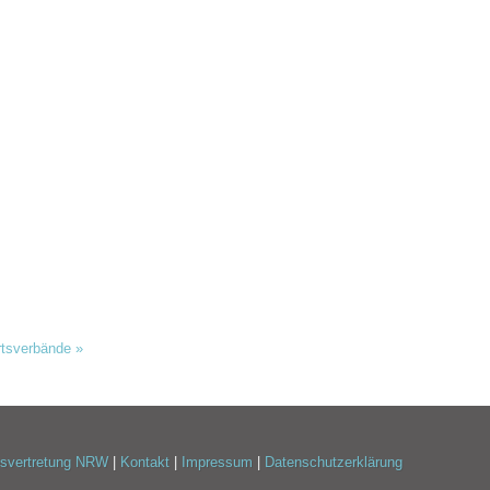
hrtsverbände
»
esvertretung NRW
|
Kontakt
|
Impressum
|
Datenschutzerklärung