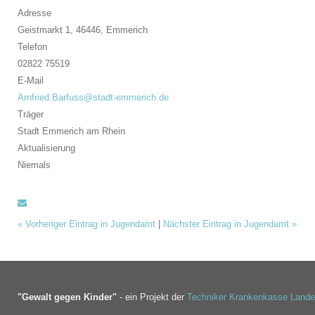
Adresse
Geistmarkt 1, 46446,
Emmerich
Telefon
02822 75519
E-Mail
Arnfried.Barfuss@stadt-emmerich.de
Träger
Stadt Emmerich am Rhein
Aktualisierung
Niemals
«
Vorheriger Eintrag in Jugendamt
|
Nächster Eintrag in Jugendamt
»
"Gewalt gegen Kinder"
- ein Projekt der
Techniker Krankenkasse Land