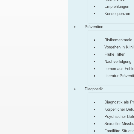
Empfehlungen
Konsequenzen
Prävention
Risikomerkmale
Vorgehen in Klini
Frühe Hilfen
Nachverfolgung
Lernen aus Fehle
Literatur Prävent
Diagnostik
Diagnostik als P
Körperlicher Bef
Psychischer Bef
Sexueller Missb
Familiäre Situati