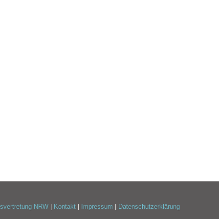
esvertretung NRW
|
Kontakt
|
Impressum
|
Datenschutzerklärung