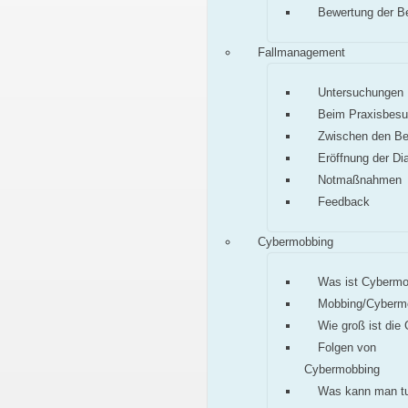
Bewertung der B
Fallmanagement
Untersuchungen
Beim Praxisbes
Zwischen den B
Eröffnung der Di
Notmaßnahmen
Feedback
Cybermobbing
Was ist Cybermo
Mobbing/Cyberm
Wie groß ist die
Folgen von
Cybermobbing
Was kann man t