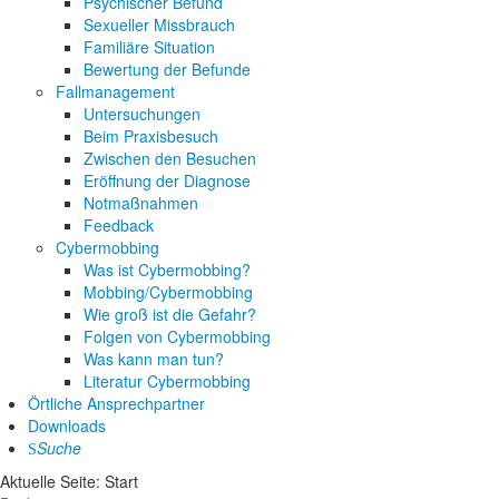
Psychischer Befund
Sexueller Missbrauch
Familiäre Situation
Bewertung der Befunde
Fallmanagement
Untersuchungen
Beim Praxisbesuch
Zwischen den Besuchen
Eröffnung der Diagnose
Notmaßnahmen
Feedback
Cybermobbing
Was ist Cybermobbing?
Mobbing/Cybermobbing
Wie groß ist die Gefahr?
Folgen von Cybermobbing
Was kann man tun?
Literatur Cybermobbing
Örtliche Ansprechpartner
Downloads
Suche
Aktuelle Seite:
Start