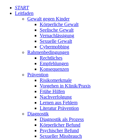
START
Leitfaden
Gewalt gegen Kinder
Körperliche Gewalt
Seelische Gewalt
Vernachlässigung
Sexuelle Gewalt
Cybermobbing
Rahmenbedingungen
Rechtliches
Empfehlungen
Konsequenzen
Prävention
Risikomerkmale
Vorgehen in Klinik/Praxis
Frühe Hilfen
Nachverfolgung
Lernen aus Fehlern
Literatur Prävention
Diagnostik
Diagnostik als Prozess
Körperlicher Befund
Psychischer Befund
Sexueller Missbrauch