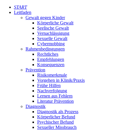
START
Leitfaden
Gewalt gegen Kinder
Körperliche Gewalt
Seelische Gewalt
Vernachlässigung
Sexuelle Gewalt
Cybermobbing
Rahmenbedingungen
Rechtliches
Empfehlungen
Konsequenzen
Prävention
Risikomerkmale
Vorgehen in Klinik/Praxis
Frühe Hilfen
Nachverfolgung
Lernen aus Fehlern
Literatur Prävention
Diagnostik
Diagnostik als Prozess
Körperlicher Befund
Psychischer Befund
Sexueller Missbrauch