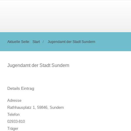
Aktuelle Seite:
Start
Jugendamt der Stadt Sundern
Jugendamt der Stadt Sundern
Details Eintrag
Adresse
Rathhausplatz 1, 59846,
Sundern
Telefon
02933-810
Träger