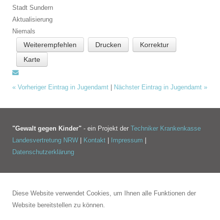
Stadt Sundern
Aktualisierung
Niemals
Weiterempfehlen
Drucken
Korrektur
Karte
«
Vorheriger Eintrag in Jugendamt
|
Nächster Eintrag in Jugendamt
»
"Gewalt gegen Kinder"
- ein Projekt der
Techniker Krankenkasse
Landesvertretung NRW
|
Kontakt
|
Impressum
|
Datenschutzerklärung
Diese Website verwendet Cookies, um Ihnen alle Funktionen der
Website bereitstellen zu können.