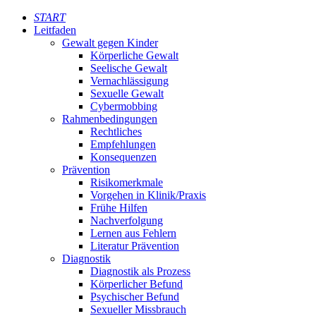
START
Leitfaden
Gewalt gegen Kinder
Körperliche Gewalt
Seelische Gewalt
Vernachlässigung
Sexuelle Gewalt
Cybermobbing
Rahmenbedingungen
Rechtliches
Empfehlungen
Konsequenzen
Prävention
Risikomerkmale
Vorgehen in Klinik/Praxis
Frühe Hilfen
Nachverfolgung
Lernen aus Fehlern
Literatur Prävention
Diagnostik
Diagnostik als Prozess
Körperlicher Befund
Psychischer Befund
Sexueller Missbrauch