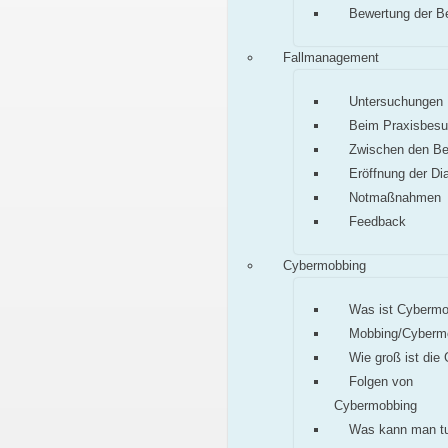
Bewertung der B
Fallmanagement
Untersuchungen
Beim Praxisbes
Zwischen den B
Eröffnung der Di
Notmaßnahmen
Feedback
Cybermobbing
Was ist Cybermo
Mobbing/Cyberm
Wie groß ist die
Folgen von
Cybermobbing
Was kann man t