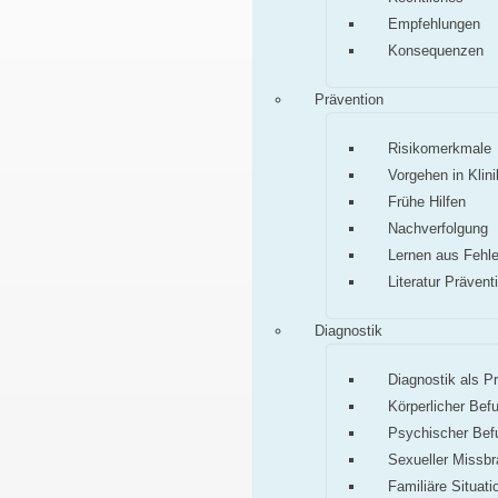
Empfehlungen
Konsequenzen
Prävention
Risikomerkmale
Vorgehen in Klini
Frühe Hilfen
Nachverfolgung
Lernen aus Fehle
Literatur Prävent
Diagnostik
Diagnostik als P
Körperlicher Bef
Psychischer Bef
Sexueller Missb
Familiäre Situati