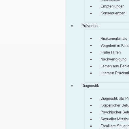
Empfehlungen
Konsequenzen
Prävention
Risikomerkmale
Vorgehen in Klini
Frühe Hilfen
Nachverfolgung
Lernen aus Fehle
Literatur Prävent
Diagnostik
Diagnostik als P
Körperlicher Bef
Psychischer Bef
Sexueller Missb
Familiäre Situati