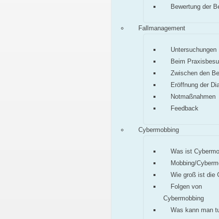
Bewertung der B
Fallmanagement
Untersuchungen
Beim Praxisbes
Zwischen den B
Eröffnung der Di
Notmaßnahmen
Feedback
Cybermobbing
Was ist Cybermo
Mobbing/Cyberm
Wie groß ist die
Folgen von
Cybermobbing
Was kann man t