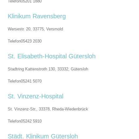
Telefon
05201 1880
Klinikum Ravensberg
Wersestr. 20, 33775,
Versmold
Telefon
05423 2030
St. Elisabeth-Hospital Gütersloh
Stadtring Kattenstroth 130, 33332,
Gütersloh
Telefon
05241 5070
St. Vinzenz-Hospital
St. Vinzenz-Str., 33378,
Rheda-Wiedenbrück
Telefon
05242 5910
Städt. Klinikum Gütersloh