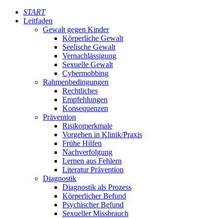
START
Leitfaden
Gewalt gegen Kinder
Körperliche Gewalt
Seelische Gewalt
Vernachlässigung
Sexuelle Gewalt
Cybermobbing
Rahmenbedingungen
Rechtliches
Empfehlungen
Konsequenzen
Prävention
Risikomerkmale
Vorgehen in Klinik/Praxis
Frühe Hilfen
Nachverfolgung
Lernen aus Fehlern
Literatur Prävention
Diagnostik
Diagnostik als Prozess
Körperlicher Befund
Psychischer Befund
Sexueller Missbrauch