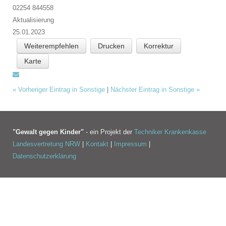
02254 844558
Aktualisierung
25.01.2023
Weiterempfehlen
Drucken
Korrektur
Karte
«
Vorheriger Eintrag in Sonstige
|
Nächster Eintrag in Sonstige
»
"Gewalt gegen Kinder"
- ein Projekt der
Techniker Krankenkasse
Landesvertretung NRW
|
Kontakt
|
Impressum
|
Datenschutzerklärung