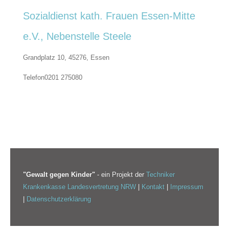
Sozialdienst kath. Frauen Essen-Mitte
e.V., Nebenstelle Steele
Grandplatz 10, 45276,
Essen
Telefon
0201 275080
"Gewalt gegen Kinder"
- ein Projekt der
Techniker
Krankenkasse Landesvertretung NRW
|
Kontakt
|
Impressum
|
Datenschutzerklärung