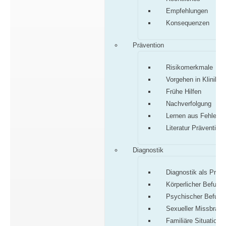
Empfehlungen
Konsequenzen
Prävention
Risikomerkmale
Vorgehen in Klinik/P
Frühe Hilfen
Nachverfolgung
Lernen aus Fehlern
Literatur Prävention
Diagnostik
Diagnostik als Proz
Körperlicher Befund
Psychischer Befund
Sexueller Missbrauc
Familiäre Situation