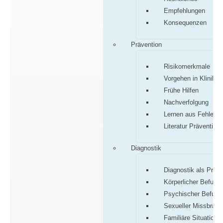
Empfehlungen
Konsequenzen
Prävention
Risikomerkmale
Vorgehen in Klinik/P
Frühe Hilfen
Nachverfolgung
Lernen aus Fehlern
Literatur Prävention
Diagnostik
Diagnostik als Proz
Körperlicher Befund
Psychischer Befund
Sexueller Missbrauc
Familiäre Situation