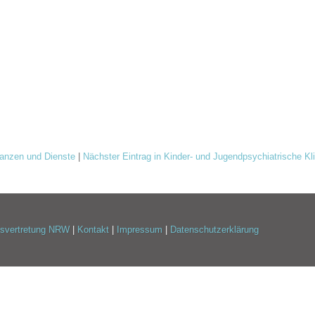
ulanzen und Dienste
|
Nächster Eintrag in Kinder- und Jugendpsychiatrische K
esvertretung NRW
|
Kontakt
|
Impressum
|
Datenschutzerklärung