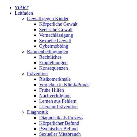
START
Leitfaden
Gewalt gegen Kinder
Körperliche Gewalt
Seelische Gewalt
Vernachlässigung
Sexuelle Gewalt
Cybermobbing
Rahmenbedingungen
Rechtliches
Empfehlungen
Konsequenzen
Prävention
Risikomerkmale
Vorgehen in Klinik/Praxis
Frühe Hilfen
Nachverfolgung
Lernen aus Fehlern
Literatur Prävention
Diagnostik
Diagnostik als Prozess
Körperlicher Befund
Psychischer Befund
Sexueller Missbrauch