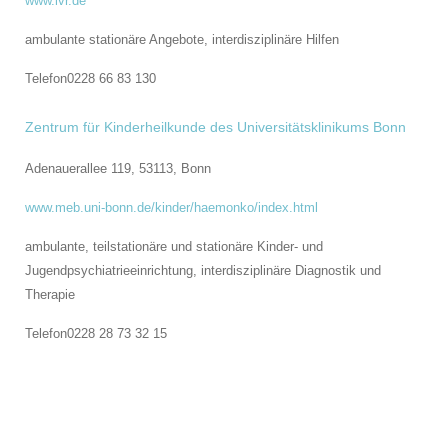
www.lvr.de
ambulante stationäre Angebote, interdisziplinäre Hilfen
Telefon
0228 66 83 130
Zentrum für Kinderheilkunde des Universitätsklinikums Bonn
Adenauerallee 119, 53113,
Bonn
www.meb.uni-bonn.de/kinder/haemonko/index.html
ambulante, teilstationäre und stationäre Kinder- und
Jugendpsychiatrieeinrichtung, interdisziplinäre Diagnostik und
Therapie
Telefon
0228 28 73 32 15