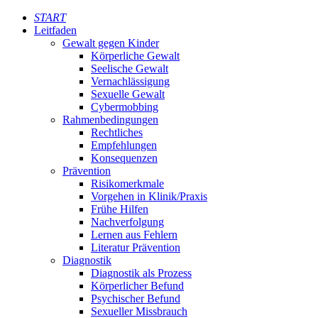
START
Leitfaden
Gewalt gegen Kinder
Körperliche Gewalt
Seelische Gewalt
Vernachlässigung
Sexuelle Gewalt
Cybermobbing
Rahmenbedingungen
Rechtliches
Empfehlungen
Konsequenzen
Prävention
Risikomerkmale
Vorgehen in Klinik/Praxis
Frühe Hilfen
Nachverfolgung
Lernen aus Fehlern
Literatur Prävention
Diagnostik
Diagnostik als Prozess
Körperlicher Befund
Psychischer Befund
Sexueller Missbrauch