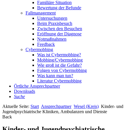
Familiäre Situation
Bewertung der Befunde
Fallmanagement
Untersuchungen
Beim Praxisbesuch
Zwischen den Besuchen
Eröffnung der Diagnose
Notmaßnahmen
Feedback
Cybermobbing
Was ist Cybermobbing?
Mobbing/Cybermobbing
Wie groß ist die Gefahr?
Folgen von Cybermobbing
Was kann man tun?
Literatur Cybermobbing
Örtliche Ansprechpartner
Downloads
Suche
Aktuelle Seite:
Start
Ansprechpartner
Wesel (Kreis)
Kinder- und
Jugendpsychiatrische Kliniken, Ambulanzen und Dienste
Back
Kinder- und Jugendpsychiatrische