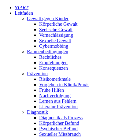
START
Leitfaden
Gewalt gegen Kinder
Körperliche Gewalt
Seelische Gewalt
Vernachlässigung
Sexuelle Gewalt
Cybermobbing
Rahmenbedingungen
Rechtliches
Empfehlungen
Konsequenzen
Prävention
Risikomerkmale
Vorgehen in Klinik/Praxis
Frühe Hilfen
Nachverfolgung
Lernen aus Fehlern
Literatur Prävention
Diagnostik
Diagnostik als Prozess
Körperlicher Befund
Psychischer Befund
Sexueller Missbrauch