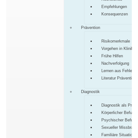
Empfehlungen
Konsequenzen
Prävention
Risikomerkmale
Vorgehen in Klinik/P
Frühe Hilfen
Nachverfolgung
Lernen aus Fehlern
Literatur Prävention
Diagnostik
Diagnostik als Proz
Körperlicher Befund
Psychischer Befund
Sexueller Missbrauc
Familiäre Situation