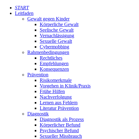
START
Leitfaden
Gewalt gegen Kinder
Körperliche Gewalt
Seelische Gewalt
Vernachlässigung
Sexuelle Gewalt
Cybermobbing
Rahmenbedingungen
Rechtliches
Empfehlungen
Konsequenzen
Prävention
Risikomerkmale
Vorgehen in Klinik/Praxis
Frühe Hilfen
Nachverfolgung
Lernen aus Fehlern
Literatur Prävention
Diagnostik
Diagnostik als Prozess
Körperlicher Befund
Psychischer Befund
Sexueller Missbrauch