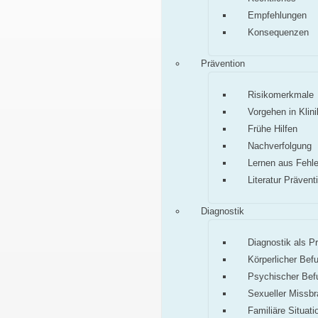
Empfehlungen
Konsequenzen
Prävention
Risikomerkmale
Vorgehen in Klini
Frühe Hilfen
Nachverfolgung
Lernen aus Fehle
Literatur Prävent
Diagnostik
Diagnostik als P
Körperlicher Bef
Psychischer Bef
Sexueller Missb
Familiäre Situati