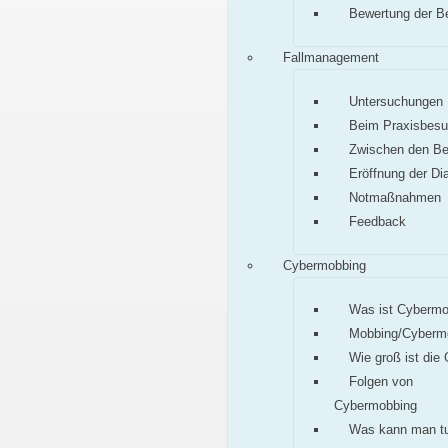
Bewertung der B
Fallmanagement
Untersuchungen
Beim Praxisbes
Zwischen den B
Eröffnung der Di
Notmaßnahmen
Feedback
Cybermobbing
Was ist Cybermo
Mobbing/Cyberm
Wie groß ist die
Folgen von
Cybermobbing
Was kann man t