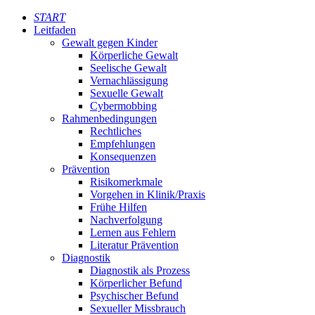
START
Leitfaden
Gewalt gegen Kinder
Körperliche Gewalt
Seelische Gewalt
Vernachlässigung
Sexuelle Gewalt
Cybermobbing
Rahmenbedingungen
Rechtliches
Empfehlungen
Konsequenzen
Prävention
Risikomerkmale
Vorgehen in Klinik/Praxis
Frühe Hilfen
Nachverfolgung
Lernen aus Fehlern
Literatur Prävention
Diagnostik
Diagnostik als Prozess
Körperlicher Befund
Psychischer Befund
Sexueller Missbrauch