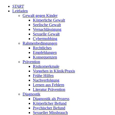
START
Leitfaden
Gewalt gegen Kinder
Körperliche Gewalt
Seelische Gewalt
Vernachlässigung
Sexuelle Gewalt
Cybermobbing
Rahmenbedingungen
Rechtliches
Empfehlungen
Konsequenzen
Prävention
Risikomerkmale
Vorgehen in Klinik/Praxis
Frühe Hilfen
Nachverfolgung
Lernen aus Fehlern
Literatur Prävention
Diagnostik
Diagnostik als Prozess
Körperlicher Befund
Psychischer Befund
Sexueller Missbrauch