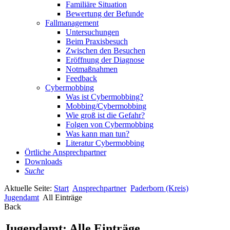
Familiäre Situation
Bewertung der Befunde
Fallmanagement
Untersuchungen
Beim Praxisbesuch
Zwischen den Besuchen
Eröffnung der Diagnose
Notmaßnahmen
Feedback
Cybermobbing
Was ist Cybermobbing?
Mobbing/Cybermobbing
Wie groß ist die Gefahr?
Folgen von Cybermobbing
Was kann man tun?
Literatur Cybermobbing
Örtliche Ansprechpartner
Downloads
Suche
Aktuelle Seite:
Start
Ansprechpartner
Paderborn (Kreis)
Jugendamt
All Einträge
Back
Jugendamt: Alle Einträge