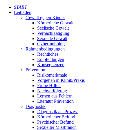
START
Leitfaden
Gewalt gegen Kinder
Körperliche Gewalt
Seelische Gewalt
Vernachlässigung
Sexuelle Gewalt
Cybermobbing
Rahmenbedingungen
Rechtliches
Empfehlungen
Konsequenzen
Prävention
Risikomerkmale
Vorgehen in Klinik/Praxis
Frühe Hilfen
Nachverfolgung
Lernen aus Fehlern
Literatur Prävention
Diagnostik
Diagnostik als Prozess
Körperlicher Befund
Psychischer Befund
Sexueller Missbrauch