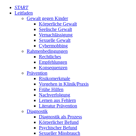
START
Leitfaden
Gewalt gegen Kinder
Körperliche Gewalt
Seelische Gewalt
Vernachlässigung
Sexuelle Gewalt
Cybermobbing
Rahmenbedingungen
Rechtliches
Empfehlungen
Konsequenzen
Prävention
Risikomerkmale
Vorgehen in Klinik/Praxis
Frühe Hilfen
Nachverfolgung
Lernen aus Fehlern
Literatur Prävention
Diagnostik
Diagnostik als Prozess
Körperlicher Befund
Psychischer Befund
Sexueller Missbrauch