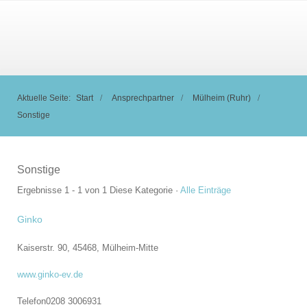
Aktuelle Seite:
Start
Ansprechpartner
Mülheim (Ruhr)
Sonstige
Sonstige
Ergebnisse 1 - 1 von 1
Diese Kategorie
·
Alle Einträge
Ginko
Kaiserstr. 90, 45468,
Mülheim-Mitte
www.ginko-ev.de
Telefon
0208 3006931