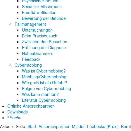
Psychischer Befund
Sexueller Missbrauch
Familiäre Situation
Bewertung der Befunde
Fallmanagement
Untersuchungen
Beim Praxisbesuch
Zwischen den Besuchen
Eröffnung der Diagnose
Notmaßnahmen
Feedback
Cybermobbing
Was ist Cybermobbing?
Mobbing/Cybermobbing
Wie groß ist die Gefahr?
Folgen von Cybermobbing
Was kann man tun?
Literatur Cybermobbing
Örtliche Ansprechpartner
Downloads
Suche
Aktuelle Seite:
Start
Ansprechpartner
Minden-Lübbecke (Kreis)
Berat