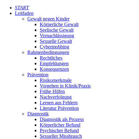
START
Leitfaden
Gewalt gegen Kinder
Körperliche Gewalt
Seelische Gewalt
Vernachlässigung
Sexuelle Gewalt
Cybermobbing
Rahmenbedingungen
Rechtliches
Empfehlungen
Konsequenzen
Prävention
Risikomerkmale
Vorgehen in Klinik/Praxis
Frühe Hilfen
Nachverfolgung
Lernen aus Fehlern
Literatur Prävention
Diagnostik
Diagnostik als Prozess
Körperlicher Befund
Psychischer Befund
Sexueller Missbrauch