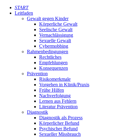
START
Leitfaden
Gewalt gegen Kinder
Körperliche Gewalt
Seelische Gewalt
Vernachlässigung
Sexuelle Gewalt
Cybermobbing
Rahmenbedingungen
Rechtliches
Empfehlungen
Konsequenzen
Prävention
Risikomerkmale
Vorgehen in Klinik/Praxis
Frühe Hilfen
Nachverfolgung
Lernen aus Fehlern
Literatur Prävention
Diagnostik
Diagnostik als Prozess
Körperlicher Befund
Psychischer Befund
Sexueller Missbrauch