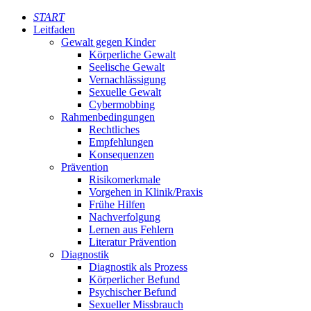
START
Leitfaden
Gewalt gegen Kinder
Körperliche Gewalt
Seelische Gewalt
Vernachlässigung
Sexuelle Gewalt
Cybermobbing
Rahmenbedingungen
Rechtliches
Empfehlungen
Konsequenzen
Prävention
Risikomerkmale
Vorgehen in Klinik/Praxis
Frühe Hilfen
Nachverfolgung
Lernen aus Fehlern
Literatur Prävention
Diagnostik
Diagnostik als Prozess
Körperlicher Befund
Psychischer Befund
Sexueller Missbrauch