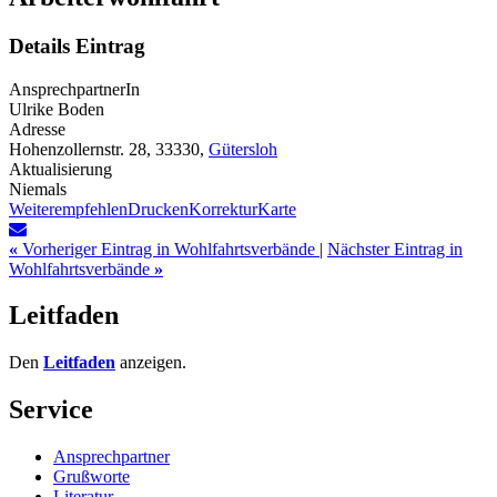
Details Eintrag
AnsprechpartnerIn
Ulrike Boden
Adresse
Hohenzollernstr. 28, 33330,
Gütersloh
Aktualisierung
Niemals
Weiterempfehlen
Drucken
Korrektur
Karte
«
Vorheriger Eintrag in Wohlfahrtsverbände
|
Nächster Eintrag in
Wohlfahrtsverbände
»
Leitfaden
Den
Leitfaden
anzeigen.
Service
Ansprechpartner
Grußworte
Literatur