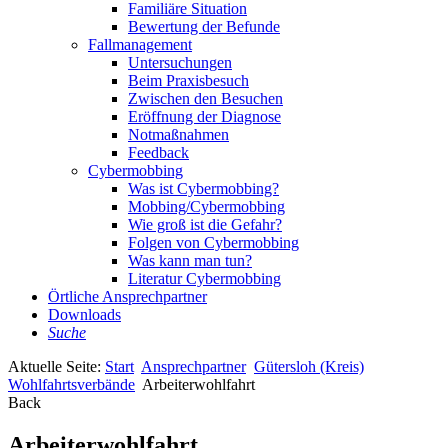
Familiäre Situation
Bewertung der Befunde
Fallmanagement
Untersuchungen
Beim Praxisbesuch
Zwischen den Besuchen
Eröffnung der Diagnose
Notmaßnahmen
Feedback
Cybermobbing
Was ist Cybermobbing?
Mobbing/Cybermobbing
Wie groß ist die Gefahr?
Folgen von Cybermobbing
Was kann man tun?
Literatur Cybermobbing
Örtliche Ansprechpartner
Downloads
Suche
Aktuelle Seite:
Start
Ansprechpartner
Gütersloh (Kreis)
Wohlfahrtsverbände
Arbeiterwohlfahrt
Back
Arbeiterwohlfahrt