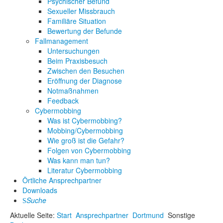
Psychischer Befund
Sexueller Missbrauch
Familiäre Situation
Bewertung der Befunde
Fallmanagement
Untersuchungen
Beim Praxisbesuch
Zwischen den Besuchen
Eröffnung der Diagnose
Notmaßnahmen
Feedback
Cybermobbing
Was ist Cybermobbing?
Mobbing/Cybermobbing
Wie groß ist die Gefahr?
Folgen von Cybermobbing
Was kann man tun?
Literatur Cybermobbing
Örtliche Ansprechpartner
Downloads
Suche
Aktuelle Seite:
Start
Ansprechpartner
Dortmund
Sonstige