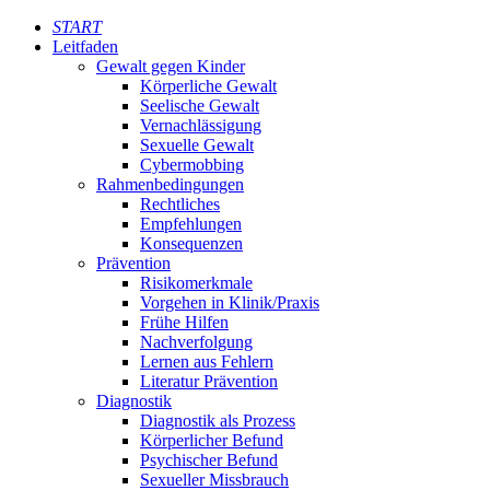
START
Leitfaden
Gewalt gegen Kinder
Körperliche Gewalt
Seelische Gewalt
Vernachlässigung
Sexuelle Gewalt
Cybermobbing
Rahmenbedingungen
Rechtliches
Empfehlungen
Konsequenzen
Prävention
Risikomerkmale
Vorgehen in Klinik/Praxis
Frühe Hilfen
Nachverfolgung
Lernen aus Fehlern
Literatur Prävention
Diagnostik
Diagnostik als Prozess
Körperlicher Befund
Psychischer Befund
Sexueller Missbrauch