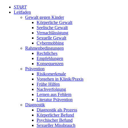
START
Leitfaden
Gewalt gegen Kinder
Körperliche Gewalt
Seelische Gewalt
Vernachlässigung
Sexuelle Gewalt
Cybermobbing
Rahmenbedingungen
Rechtliches
Empfehlungen
Konsequenzen
Prävention
Risikomerkmale
Vorgehen in Klinik/Praxis
Frühe Hilfen
Nachverfolgung
Lernen aus Fehlern
Literatur Prävention
Diagnostik
Diagnostik als Prozess
Körperlicher Befund
Psychischer Befund
Sexueller Missbrauch