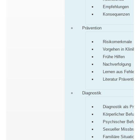
Empfehlungen
Konsequenzen
Prävention
Risikomerkmale
Vorgehen in Klinik/P
Frühe Hilfen
Nachverfolgung
Lernen aus Fehlern
Literatur Prävention
Diagnostik
Diagnostik als Proz
Körperlicher Befund
Psychischer Befund
Sexueller Missbrauc
Familiäre Situation