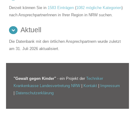
Derzeit können Sie in
1583 Einträgen
(
1082 mögliche Kategorien
)
nach AnsprechpartnerInnen in Ihrer Region in NRW suchen.
Aktuell
Die Datenbank mit den örtlichen Ansprechpartnern wurde zuletzt
am 31. Juli 2026 aktualisiert.
"Gewalt gegen Kinder"
- ein Projekt der
Techniker
Krankenkasse Landesvertretung NRW
|
Kontakt
|
Impressum
|
Datenschutzerklärung