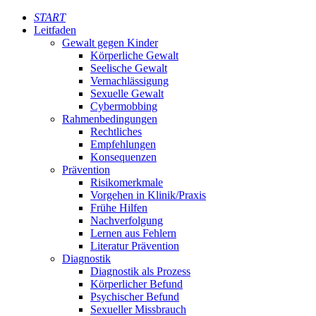
START
Leitfaden
Gewalt gegen Kinder
Körperliche Gewalt
Seelische Gewalt
Vernachlässigung
Sexuelle Gewalt
Cybermobbing
Rahmenbedingungen
Rechtliches
Empfehlungen
Konsequenzen
Prävention
Risikomerkmale
Vorgehen in Klinik/Praxis
Frühe Hilfen
Nachverfolgung
Lernen aus Fehlern
Literatur Prävention
Diagnostik
Diagnostik als Prozess
Körperlicher Befund
Psychischer Befund
Sexueller Missbrauch