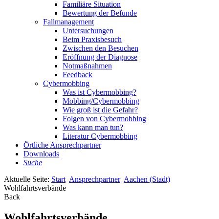
Familiäre Situation
Bewertung der Befunde
Fallmanagement
Untersuchungen
Beim Praxisbesuch
Zwischen den Besuchen
Eröffnung der Diagnose
Notmaßnahmen
Feedback
Cybermobbing
Was ist Cybermobbing?
Mobbing/Cybermobbing
Wie groß ist die Gefahr?
Folgen von Cybermobbing
Was kann man tun?
Literatur Cybermobbing
Örtliche Ansprechpartner
Downloads
Suche
Aktuelle Seite:
Start
Ansprechpartner
Aachen (Stadt)
Wohlfahrtsverbände
Back
Wohlfahrtsverbände