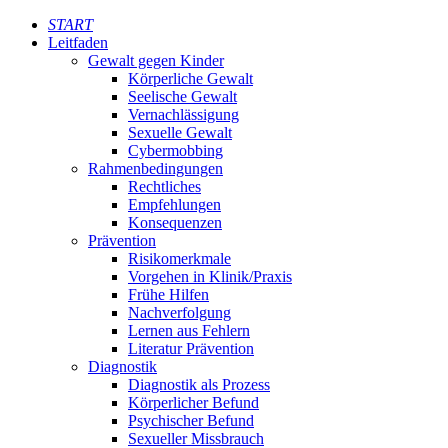
START
Leitfaden
Gewalt gegen Kinder
Körperliche Gewalt
Seelische Gewalt
Vernachlässigung
Sexuelle Gewalt
Cybermobbing
Rahmenbedingungen
Rechtliches
Empfehlungen
Konsequenzen
Prävention
Risikomerkmale
Vorgehen in Klinik/Praxis
Frühe Hilfen
Nachverfolgung
Lernen aus Fehlern
Literatur Prävention
Diagnostik
Diagnostik als Prozess
Körperlicher Befund
Psychischer Befund
Sexueller Missbrauch