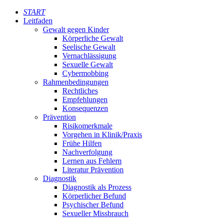
START
Leitfaden
Gewalt gegen Kinder
Körperliche Gewalt
Seelische Gewalt
Vernachlässigung
Sexuelle Gewalt
Cybermobbing
Rahmenbedingungen
Rechtliches
Empfehlungen
Konsequenzen
Prävention
Risikomerkmale
Vorgehen in Klinik/Praxis
Frühe Hilfen
Nachverfolgung
Lernen aus Fehlern
Literatur Prävention
Diagnostik
Diagnostik als Prozess
Körperlicher Befund
Psychischer Befund
Sexueller Missbrauch