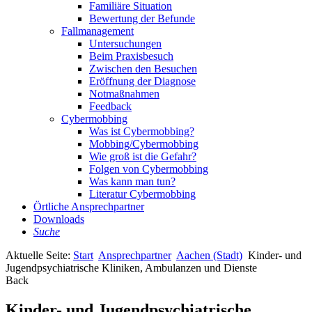
Familiäre Situation
Bewertung der Befunde
Fallmanagement
Untersuchungen
Beim Praxisbesuch
Zwischen den Besuchen
Eröffnung der Diagnose
Notmaßnahmen
Feedback
Cybermobbing
Was ist Cybermobbing?
Mobbing/Cybermobbing
Wie groß ist die Gefahr?
Folgen von Cybermobbing
Was kann man tun?
Literatur Cybermobbing
Örtliche Ansprechpartner
Downloads
Suche
Aktuelle Seite:
Start
Ansprechpartner
Aachen (Stadt)
Kinder- und
Jugendpsychiatrische Kliniken, Ambulanzen und Dienste
Back
Kinder- und Jugendpsychiatrische